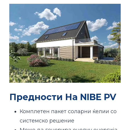
Предности На NIBE PV
Комплетен пакет соларни ќелии со
системско решение
Може да генерира онолку енергија