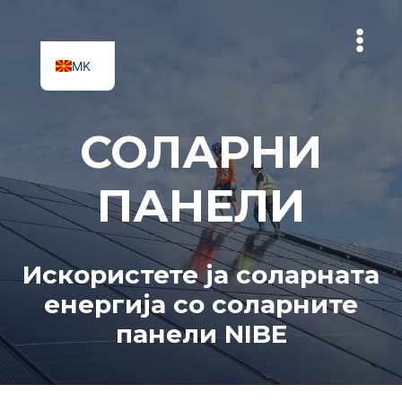
Skip
to
content
MK
SQ
СОЛАРНИ
ПАНЕЛИ
Искористете ја соларната
енергија со соларните
панели NIBE