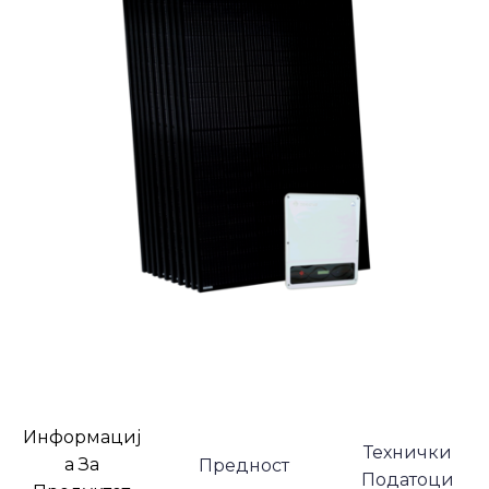
Информациј
Технички
а За
Предност
Податоци