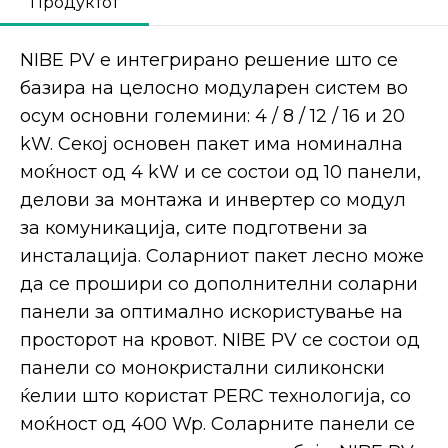
Продуктот
NIBE PV е интегрирано решение што се
базира на целосно модуларен систем во
осум основни големини: 4 / 8 / 12 / 16 и 20
kW. Секој основен пакет има номинална
моќност од 4 kW и се состои од 10 панели,
делови за монтажа и инвертер со модул
за комуникација, сите подготвени за
инсталација. Соларниот пакет лесно може
да се прошири со дополнителни соларни
панели за оптимално искористување на
просторот на кровот. NIBE PV се состои од
панели со монокристални силиконски
ќелии што користат PERC технологија, со
моќност од 400 Wp. Соларните панели се