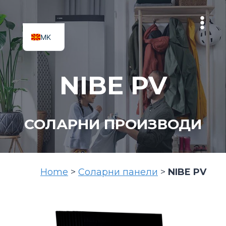
Skip
to
content
MK
SQ
NIBE PV
СОЛАРНИ ПРОИЗВОДИ
Home
>
Соларни панели
>
NIBE PV