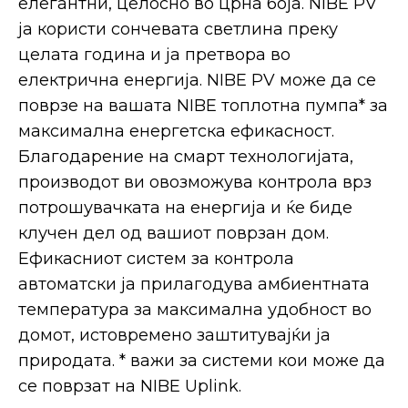
елегантни, целосно во црна боја. NIBE PV
ја користи сончевата светлина преку
целата година и ја претвора во
електрична енергија. NIBE PV може да се
поврзе на вашата NIBE топлотна пумпа* за
максимална енергетска ефикасност.
Благодарение на смарт технологијата,
производот ви овозможува контрола врз
потрошувачката на енергија и ќе биде
клучен дел од вашиот поврзан дом.
Ефикасниот систем за контрола
автоматски ја прилагодува амбиентната
температура за максимална удобност во
домот, истовремено заштитувајќи ја
природата. * важи за системи кои може да
се поврзат на NIBE Uplink.