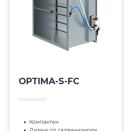
OPTIMA-S-FC
Компактен
Дизајн од галванизиран