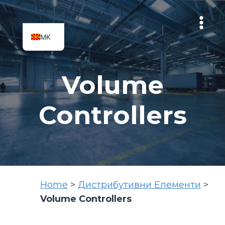
Skip
to
content
MK
SQ
Volume
Controllers
Home
>
Дистрибутивни Елементи
>
Volume Controllers