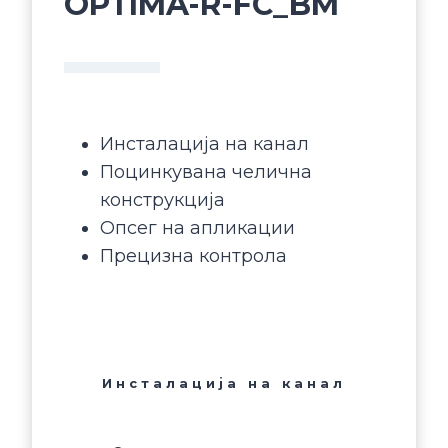
OPTIMA-R-FC_BM
Инсталација на канал
Поцинкувана челична
конструкција
Опсег на апликации
Прецизна контрола
Инсталација на канал