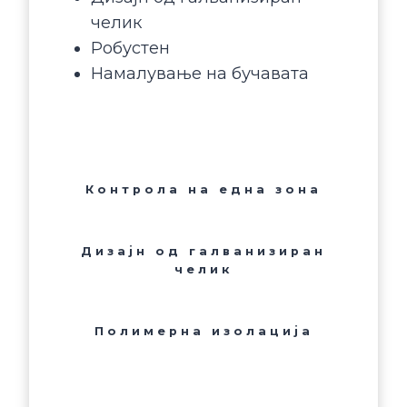
челик
Робустен
Намалување на бучавата
Контрола на една зона
Дизајн од галванизиран
челик
Полимерна изолација