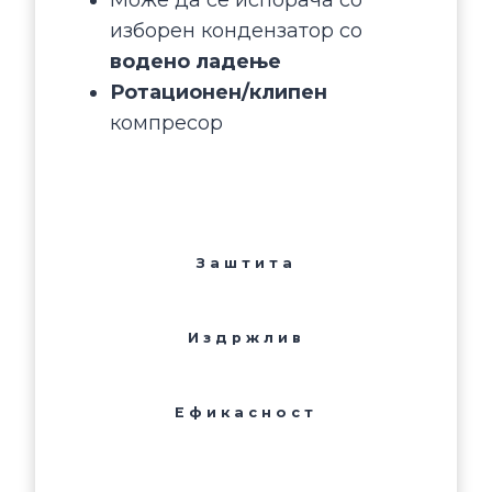
Може да се испорача со
изборен кондензатор со
водено ладење
Ротационен/клипен
компресор
Заштита
Издржлив
Ефикасност