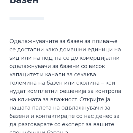
Одвлажнувачите за базен за пливање
се достапни како домашни единици на
ѕид или на под, па се до комерцијални
одвлажнувачи за базени со висок
капацитет и канали за секаква
големина на базен или околина – кои
нудат комплетни решенија за контрола
на климата за влажност. Откријте ја
нашата палета на одвлажнувачи за
базени и контактирајте со нас денес за
да разговарате со експерт за вашите
специфични барања.