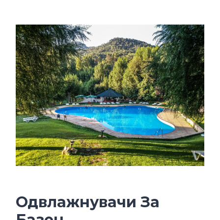
Одвлажнувачи За
Базен