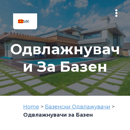
Skip
to
content
MK
SQ
Одвлажнувач
И За Базен
Home
>
Базенски Одвлажувачи
>
Одвлажнувачи за Базен