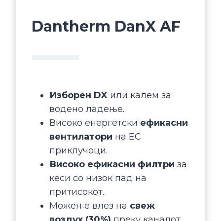
Dantherm DanX AF
Изборен DX
или калем за
водено ладење.
Високо енергетски
ефикасни
вентилатори
на EC
приклучоци.
Високо ефикасни филтри
за
кеси со низок пад на
притисокот.
Можен е влез на
свеж
воздух (30%)
преку каналот