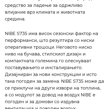
средство за ладење за одржливо
влијание врз климата и животната
средина.
NIBE S735 има висок сезонски фактор на
перформанси, што резултира со ниски
оперативни трошоци. Неговото ниско
ниво на бучава, стилскиот дизајн и
компактната големина го олеснуваат
поставувањето и инсталирањето.
Дизајниран за нови конструкции и исто
така погоден за замена. NIBE S735 може да
се приклучи на други извори на топлина,
а со модулот за довод на воздух NIBE е
погоден и за домови со издувна
вентилација и доводен воздух.