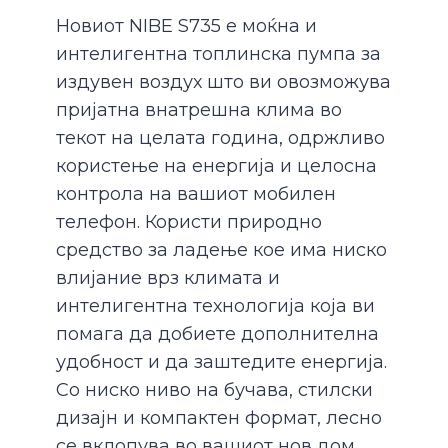
Новиот NIBE S735 е моќна и
интелигентна топлинска пумпа за
издувен воздух што ви овозможува
пријатна внатрешна клима во
текот на целата година, одржливо
користење на енергија и целосна
контрола на вашиот мобилен
телефон. Користи природно
средство за ладење кое има ниско
влијание врз климата и
интелигентна технологија која ви
помага да добиете дополнителна
удобност и да заштедите енергија.
Со ниско ниво на бучава, стилски
дизајн и компактен формат, лесно
се вклопува во вашиот нов дом.