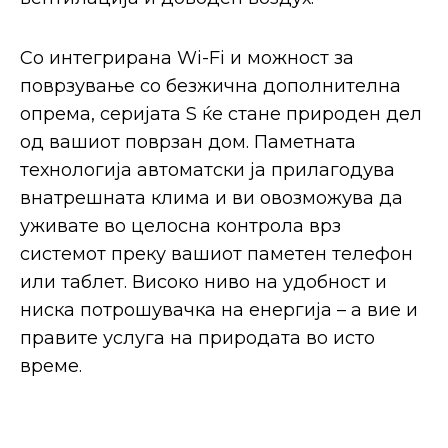
Со интегрирана Wi-Fi и можност за
поврзување со безжична дополнителна
опрема, серијата S ќе стане природен дел
од вашиот поврзан дом. Паметната
технологија автоматски ја прилагодува
внатрешната клима и ви овозможува да
уживате во целосна контрола врз
системот преку вашиот паметен телефон
или таблет. Високо ниво на удобност и
ниска потрошувачка на енергија – а вие и
правите услуга на природата во исто
време.