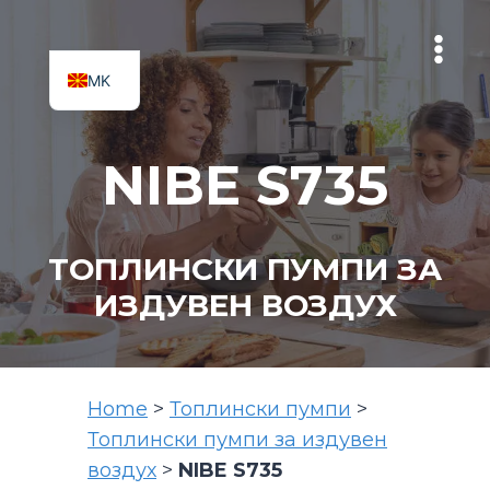
Skip
to
content
MK
SQ
NIBE S735
ТОПЛИНСКИ ПУМПИ ЗА
ИЗДУВЕН ВОЗДУХ
Home
>
Топлински пумпи
>
Топлински пумпи за издувен
воздух
>
NIBE S735