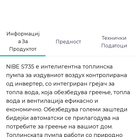
Информациј
Технички
а За
Предност
Податоци
Продуктот
NIBE S735 е интелигентна топлинска
пумпа за издувниот воздух контролирана
од инвертер, со интегриран грејач за
топла вода, која обезбедува греење, топла
вода и вентилација ефикасно и
економично. Обезбедува големи заштеди
бидејќи автоматски се прилагодува на
потребите за греење на вашиот дом.
Топлинската пумпа работи со природно