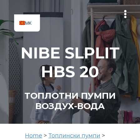
Skip
to
content
MK
SQ
NIBE SLPLIT
HBS 20
ТОПЛОТНИ ПУМПИ
ВОЗДУХ-ВОДА
Home
>
Топлински пумпи
>