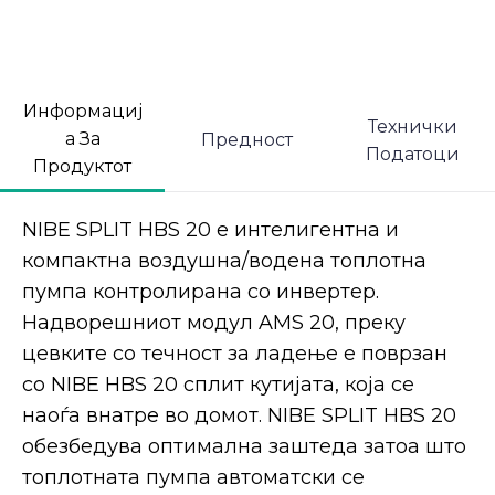
Информациј
Технички
а За
Предност
Податоци
Продуктот
NIBE SPLIT HBS 20 е интелигентна и
компактна воздушна/водена топлотна
пумпа контролирана со инвертер.
Надворешниот модул AMS 20, преку
цевките со течност за ладење е поврзан
со NIBE HBS 20 сплит кутијата, која се
наоѓа внатре во домот. NIBE SPLIT HBS 20
обезбедува оптимална заштеда затоа што
топлотната пумпа автоматски се