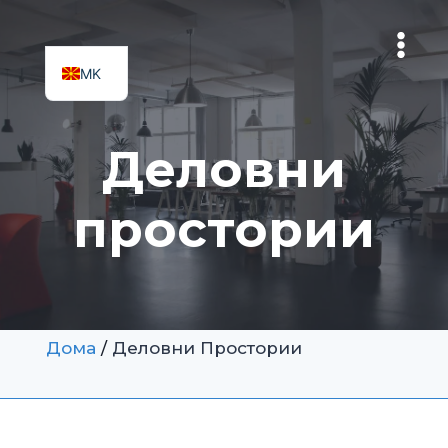
Skip
to
content
MK
SQ
Деловни
простории
Дома
/
Деловни Простории