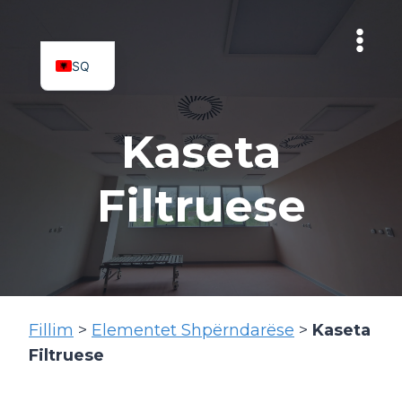
Skip
to
content
SQ
MK
Kaseta
Filtruese
Fillim
>
Elementet Shpërndarëse
>
Kaseta
Filtruese