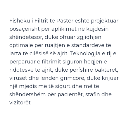
Fisheku i Filtrit të Pastër është projektuar
posaçërisht për aplikimet në kujdesin
shëndetësor, duke ofruar zgjidhjen
optimale për ruajtjen e standardeve të
larta të cilësisë së ajrit. Teknologjia e tij e
përparuar e filtrimit siguron heqjen e
ndotësve të ajrit, duke përfshirë bakteret,
viruset dhe lëndën grimcore, duke krijuar
një mjedis më të sigurt dhe më të
shëndetshëm për pacientët, stafin dhe
vizitorët.