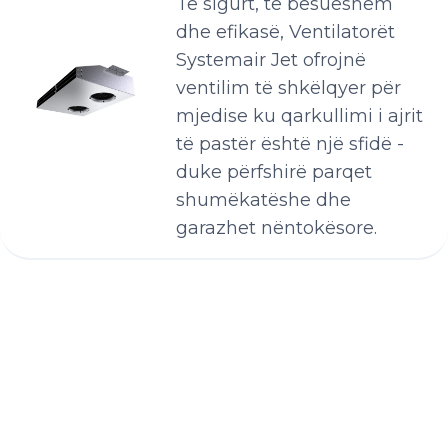
Të sigurt, të besueshëm
dhe efikasë, Ventilatorët
Systemair Jet ofrojnë
ventilim të shkëlqyer për
mjedise ku qarkullimi i ajrit
të pastër është një sfidë -
duke përfshirë parqet
shumëkatëshe dhe
garazhet nëntokësore.