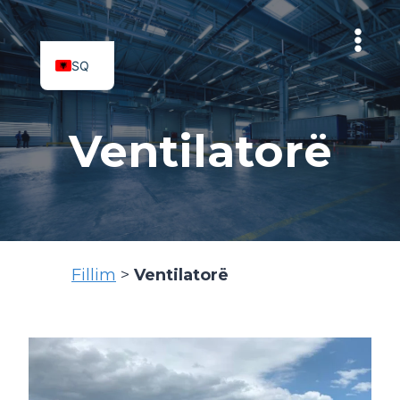
Skip
to
content
SQ
MK
Ventilatorë
Fillim
>
Ventilatorë